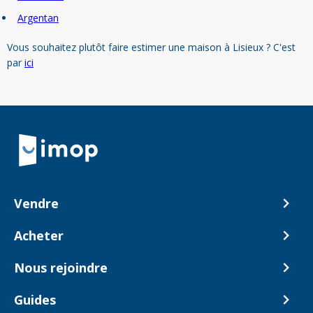
Argentan
Vous souhaitez plutôt faire estimer une maison à Lisieux ? C'est
par
ici
Retour à la navigation principale
Vendre
Comment ça marche ?
Acheter
Nos tarifs
Biens en vente
Nous rejoindre
Estimer mon bien
Alerte acheteur
Devenir Conseiller
Guides