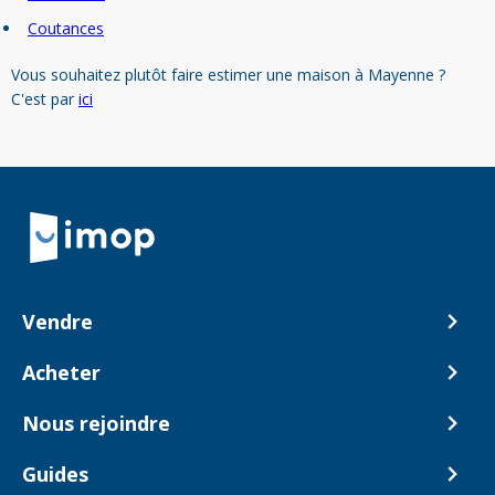
Coutances
Vous souhaitez plutôt faire estimer une maison à Mayenne ?
C'est par
ici
Retour à la navigation principale
Vendre
Comment ça marche ?
Acheter
Nos tarifs
Biens en vente
Nous rejoindre
Estimer mon bien
Alerte acheteur
Devenir Conseiller
Guides