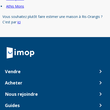
Athis Mons
Vous souhaitez plutôt faire estimer une maison à Ris-Orangis ?
C'est par
ici
Retour à la navigation principale
Vendre
Comment ça marche ?
Acheter
Nos tarifs
Biens en vente
Nous rejoindre
Estimer mon bien
Alerte acheteur
Devenir Conseiller
Guides