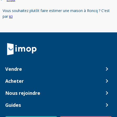
Vous souhaitez plutôt faire estimer une maison à Roncq ? C'est
par
ici
Retour à la navigation principale
Vendre
Comment ça marche ?
Acheter
Nos tarifs
Biens en vente
Nous rejoindre
Estimer mon bien
Alerte acheteur
Devenir Conseiller
Guides
Notre équipe
Blog