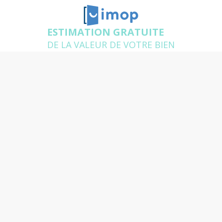
ESTIMATION GRATUITE
DE LA VALEUR DE VOTRE BIEN
Estimation gratuite de votre
appartement ou de votre
maison dans le 78
Un agent expert de votre secteur se déplace chez
vous pour estimer gratuitement votre logement et
répondre à toutes vos questions
Quelle est l'adresse du bien
que vous souhaitez