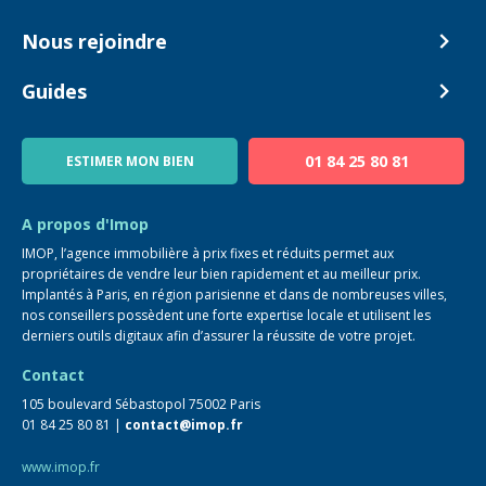
Nos tarifs
Biens en vente
Nous rejoindre
Estimer mon bien
Alerte acheteur
Devenir Conseiller
Guides
Notre équipe
Blog
01 84 25 80 81
ESTIMER MON BIEN
Guide immo
FAQ
A propos d'Imop
IMOP, l’agence immobilière à prix fixes et réduits permet aux
propriétaires de vendre leur bien rapidement et au meilleur prix.
Implantés à Paris, en région parisienne et dans de nombreuses villes,
nos conseillers possèdent une forte expertise locale et utilisent les
derniers outils digitaux afin d’assurer la réussite de votre projet.
Contact
105 boulevard Sébastopol 75002 Paris
01 84 25 80 81 |
contact@imop.fr
www.imop.fr