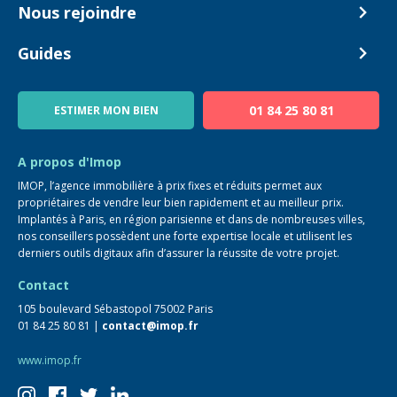
Biens en vente
Nous rejoindre
Estimer mon bien
Alerte acheteur
Devenir Conseiller
Guides
Notre équipe
Blog
01 84 25 80 81
ESTIMER MON BIEN
Guide immo
FAQ
A propos d'Imop
IMOP, l’agence immobilière à prix fixes et réduits permet aux
propriétaires de vendre leur bien rapidement et au meilleur prix.
Implantés à Paris, en région parisienne et dans de nombreuses villes,
nos conseillers possèdent une forte expertise locale et utilisent les
derniers outils digitaux afin d’assurer la réussite de votre projet.
Contact
105 boulevard Sébastopol 75002 Paris
01 84 25 80 81 |
contact@imop.fr
www.imop.fr