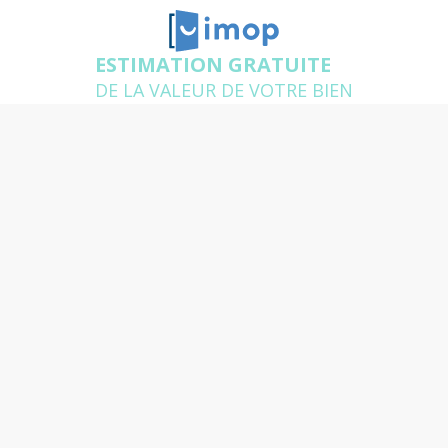
ESTIMATION GRATUITE
DE LA VALEUR DE VOTRE BIEN
Estimation gratuite de votre
appartement à Cachan
Un agent expert de votre secteur se déplace chez
vous pour estimer gratuitement votre logement et
répondre à toutes vos questions
Quelle est l'adresse du bien
que vous souhaitez
estimer ?