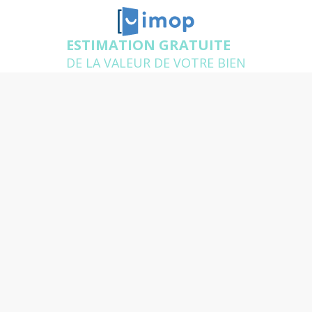
ESTIMATION GRATUITE
DE LA VALEUR DE VOTRE BIEN
Estimation gratuite de votre
appartement à Nantes
Un agent expert de votre secteur se déplace chez
vous pour estimer gratuitement votre logement et
répondre à toutes vos questions
Quelle est l'adresse du bien
que vous souhaitez
estimer ?