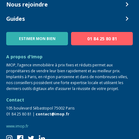
Biens en vente
Nous rejoindre
Estimer mon bien
Alerte acheteur
Devenir Conseiller
Guides
Notre équipe
Blog
01 84 25 80 81
ESTIMER MON BIEN
Guide immo
FAQ
A propos d'Imop
IMOP, l’agence immobilière à prix fixes et réduits permet aux
propriétaires de vendre leur bien rapidement et au meilleur prix.
Implantés à Paris, en région parisienne et dans de nombreuses villes,
nos conseillers possèdent une forte expertise locale et utilisent les
derniers outils digitaux afin d’assurer la réussite de votre projet.
Contact
105 boulevard Sébastopol 75002 Paris
01 84 25 80 81 |
contact@imop.fr
www.imop.fr