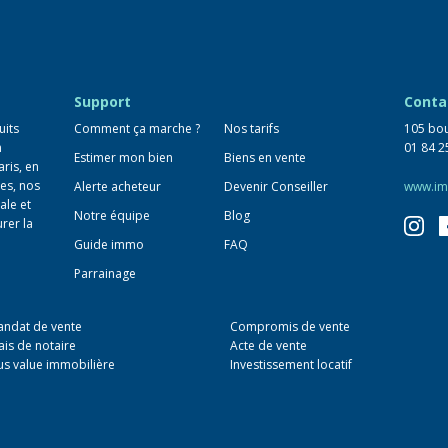
Support
Conta
uits
Comment ça marche ?
Nos tarifs
105 bou
n
01 84 2
Estimer mon bien
Biens en vente
aris, en
es, nos
Alerte acheteur
Devenir Conseiller
www.im
ale et
Notre équipe
Blog
urer la
Guide immo
FAQ
Parrainage
ndat de vente
Compromis de vente
ais de notaire
Acte de vente
us value immobilière
Investissement locatif