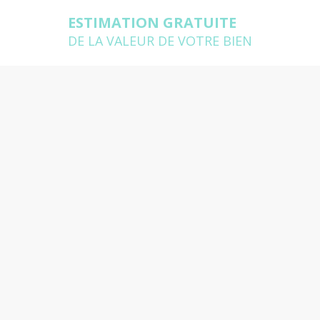
ESTIMATION GRATUITE
DE LA VALEUR DE VOTRE BIEN
te de votre appartement
se déplace chez vous pour estimer
pondre à toutes vos questions
 vous souhaitez estimer ?