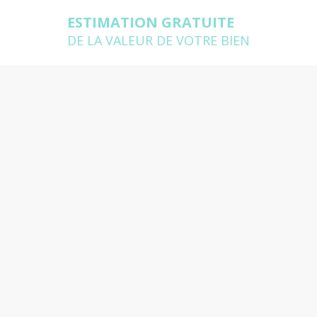
ESTIMATION GRATUITE
DE LA VALEUR DE VOTRE BIEN
e de votre maison à
se déplace chez vous pour estimer
pondre à toutes vos questions
 vous souhaitez estimer ?