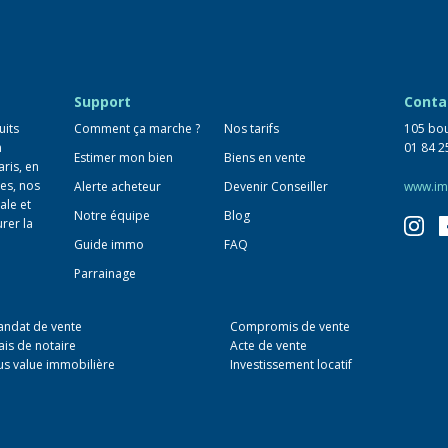
Support
Conta
uits
Comment ça marche ?
Nos tarifs
105 bou
n
01 84 2
Estimer mon bien
Biens en vente
aris, en
es, nos
Alerte acheteur
Devenir Conseiller
www.im
ale et
Notre équipe
Blog
urer la
Guide immo
FAQ
Parrainage
ndat de vente
Compromis de vente
ais de notaire
Acte de vente
us value immobilière
Investissement locatif