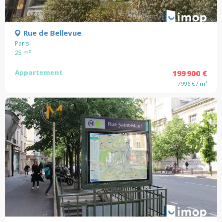
Rue de Bellevue
Paris
25
m²
Appartement
199 900 €
7 996 € / m²