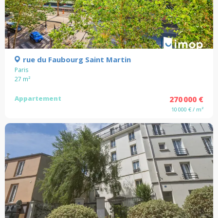
rue du Faubourg Saint Martin
Paris
27
m²
Appartement
270 000 €
10 000 € / m²