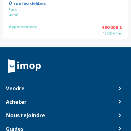
rue léo delibes
Paris
40
m²
Appartement
490 000 €
12 250 € / m²
Retour à la navigation principale
Vendre
Comment ça marche ?
Acheter
Nos tarifs
Biens en vente
Nous rejoindre
Estimer mon bien
Alerte acheteur
Devenir Conseiller
Guides