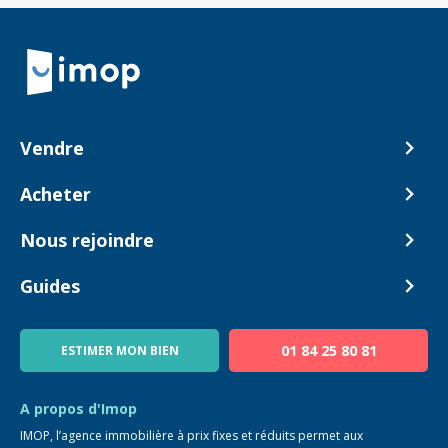
Retour à la navigation principale
Vendre
Comment ça marche ?
Acheter
Nos tarifs
Biens en vente
Nous rejoindre
Estimer mon bien
Alerte acheteur
Devenir Conseiller
Guides
Notre équipe
Blog
01 84 25 80 81
ESTIMER MON BIEN
Guide immo
FAQ
A propos d'Imop
IMOP, l’agence immobilière à prix fixes et réduits permet aux