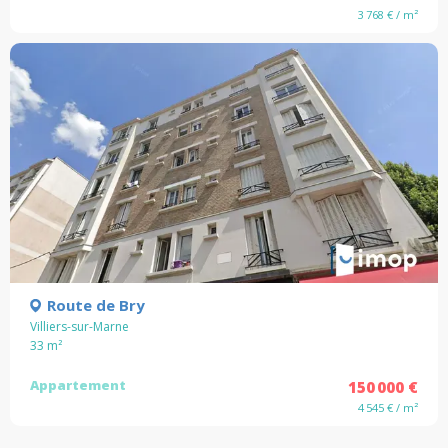
3 768 € / m²
Route de Bry
Villiers-sur-Marne
33
m²
Appartement
150 000 €
4 545 € / m²