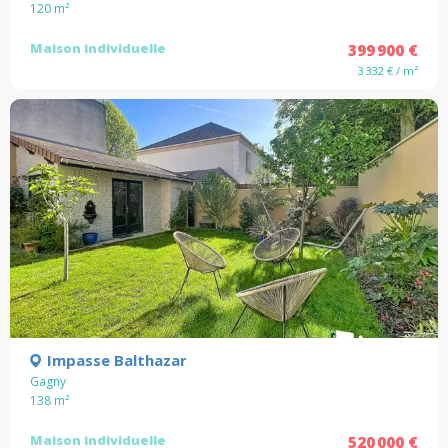
120
m²
Maison individuelle
399 900 €
3 332 € / m²
Impasse Balthazar
Gagny
138
m²
Maison individuelle
520 000 €