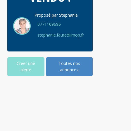
Proposé par
Stephanie
0771109696
stephanie.faure@imop.fr
Créer une
Toutes nos
alerte
annonces