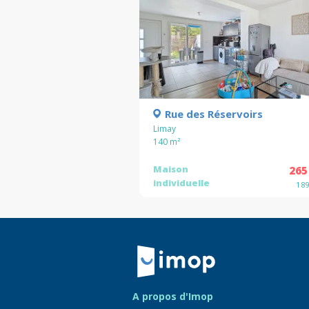
Rue des Réservoirs
Limay
140
m²
Maison
265
individuelle
1 8
Retour à la navigation principale
A propos d'Imop