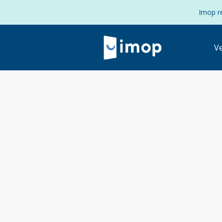
Imop re
V