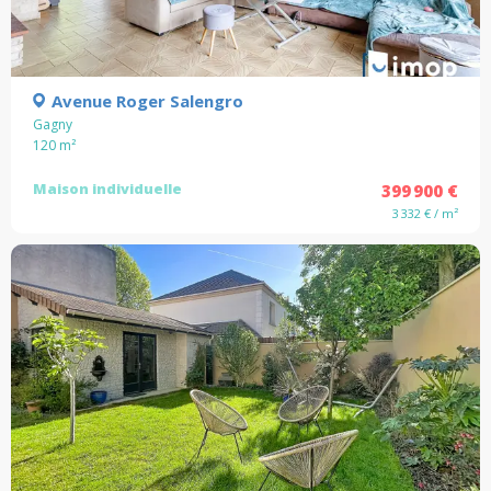
Avenue Roger Salengro
Gagny
120
m²
Maison individuelle
399 900 €
3 332 € / m²