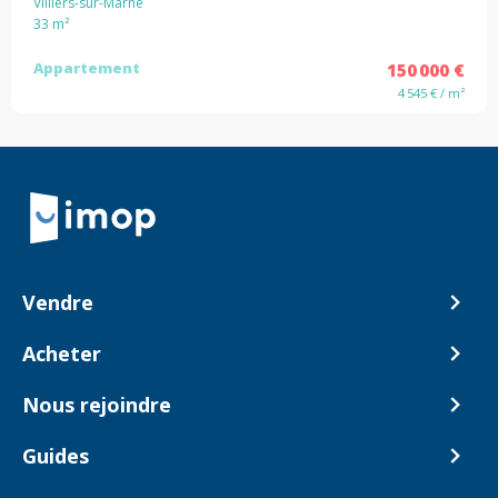
Villiers-sur-Marne
33
m²
Appartement
150 000 €
4 545 € / m²
Retour à la navigation principale
Vendre
Comment ça marche ?
Acheter
Nos tarifs
Biens en vente
Nous rejoindre
Estimer mon bien
Alerte acheteur
Devenir Conseiller
Guides
Notre équipe