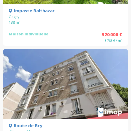
Impasse Balthazar
Gagny
138
m²
Maison individuelle
520 000 €
3 768 € / m²
Route de Bry