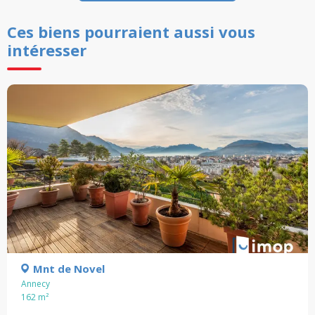
Ces biens pourraient aussi vous
intéresser
Mnt de Novel
Annecy
162
m²