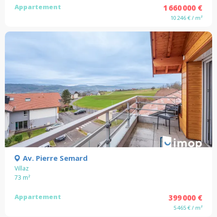
Appartement
1 660 000 €
10 246 € / m²
Av. Pierre Semard
Villaz
73
m²
Appartement
399 000 €
5 465 € / m²