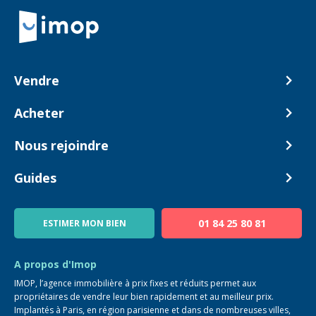
Retour à la navigation principale
Vendre
Comment ça marche ?
Acheter
Nos tarifs
Biens en vente
Nous rejoindre
Estimer mon bien
Alerte acheteur
Devenir Conseiller
Guides
Notre équipe
Blog
01 84 25 80 81
ESTIMER MON BIEN
Guide immo
FAQ
A propos d'Imop
IMOP, l’agence immobilière à prix fixes et réduits permet aux
propriétaires de vendre leur bien rapidement et au meilleur prix.
Implantés à Paris, en région parisienne et dans de nombreuses villes,