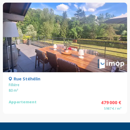
Rue Stéhélin
Fillière
80
m²
Appartement
479 000 €
5 987 € / m²