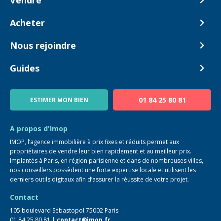
Vendre
Comment ça marche ?
Acheter
Nos tarifs
Biens en vente
Nous rejoindre
Estimer mon bien
Alerte acheteur
Devenir Conseiller
Guides
Notre équipe
Blog
01 84 25 80 81
ESTIMER MON BIEN
Guide immo
FAQ
A propos d'Imop
IMOP, l’agence immobilière à prix fixes et réduits permet aux
propriétaires de vendre leur bien rapidement et au meilleur prix.
Implantés à Paris, en région parisienne et dans de nombreuses villes,
nos conseillers possèdent une forte expertise locale et utilisent les
derniers outils digitaux afin d’assurer la réussite de votre projet.
Contact
105 boulevard Sébastopol 75002 Paris
01 84 25 80 81 |
contact@imop.fr