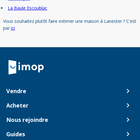
La Baule Escoublac
Vous souhaitez plutôt faire estimer une maison à Lanester ? C'est
par
ici
Retour à la navigation principale
Vendre
Comment ça marche ?
Acheter
Nos tarifs
Biens en vente
Nous rejoindre
Estimer mon bien
Alerte acheteur
Devenir Conseiller
Guides