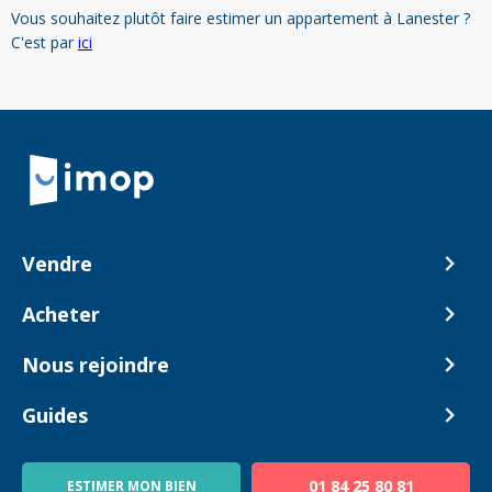
Vous souhaitez plutôt faire estimer un appartement à Lanester ?
C'est par
ici
Retour à la navigation principale
Vendre
Comment ça marche ?
Acheter
Nos tarifs
Biens en vente
Nous rejoindre
Estimer mon bien
Alerte acheteur
Devenir Conseiller
Guides
Notre équipe
Blog
01 84 25 80 81
ESTIMER MON BIEN