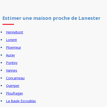
Estimer un
e
maison
proche de
Lanester
Hennebont
Lorient
Ploemeur
Auray
Pontivy
Vannes
Concarneau
Quimper
Ploufragan
La Baule Escoublac