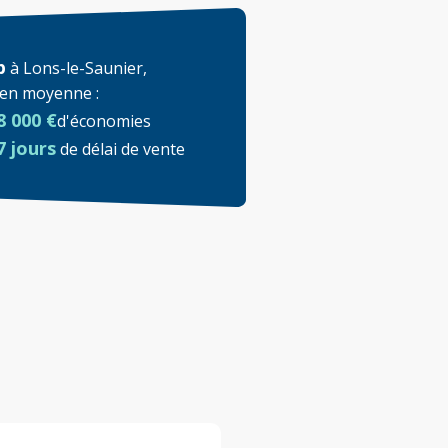
p
à
Lons-le-Saunier
,
t en moyenne
:
8 000 €
d'économies
7 jours
de délai de vente