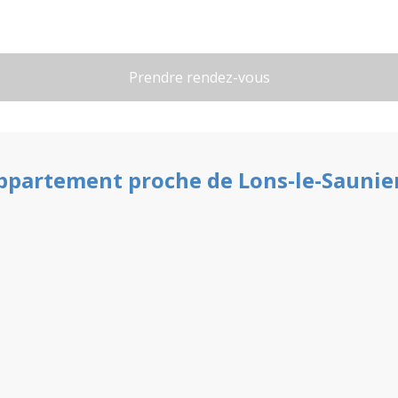
ppartement
proche de
Lons-le-Saunie
ine