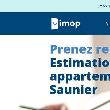
Imop re
V
Prenez r
Estimati
appartem
Saunier