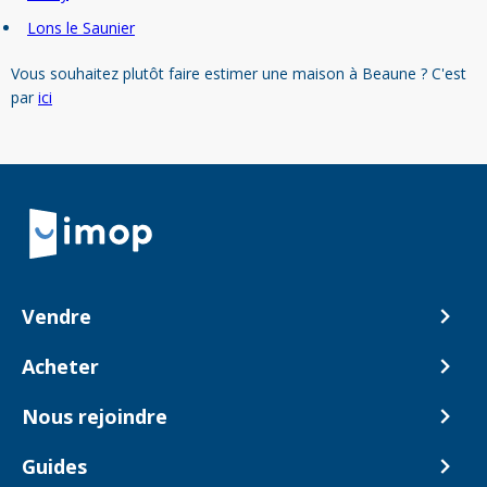
Lons le Saunier
Vous souhaitez plutôt faire estimer une maison à Beaune ? C'est
par
ici
Retour à la navigation principale
Vendre
Comment ça marche ?
Acheter
Nos tarifs
Biens en vente
Nous rejoindre
Estimer mon bien
Alerte acheteur
Devenir Conseiller
Guides