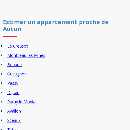
Estimer un
appartement
proche de
Autun
Le Creusot
Montceau les Mines
Beaune
Gueugnon
Passy
Digoin
Paray le Monial
Avallon
Sceaux
Talant