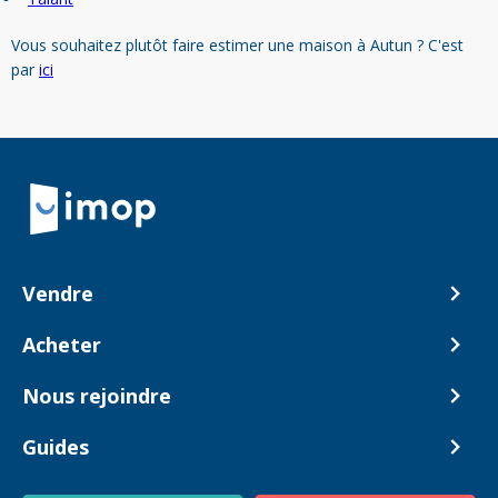
Vous souhaitez plutôt faire estimer une maison à Autun ? C'est
par
ici
Retour à la navigation principale
Vendre
Comment ça marche ?
Acheter
Nos tarifs
Biens en vente
Nous rejoindre
Estimer mon bien
Alerte acheteur
Devenir Conseiller
Guides
Notre équipe
Blog