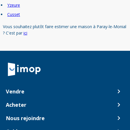
Yzeure
Cusset
Vous souhaitez plutôt faire estimer une maison à Paray-le-Monial
? C'est par
ici
Retour à la navigation principale
Vendre
Comment ça marche ?
Acheter
Nos tarifs
Biens en vente
Nous rejoindre
Estimer mon bien
Alerte acheteur