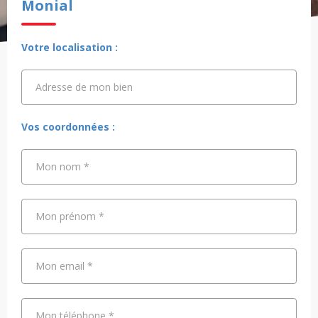
Monial
Votre localisation :
Adresse de mon bien
Adresse de mon bien
Vos coordonnées :
Mon nom
*
Mon prénom
*
Mon email
*
Mon téléphone
*