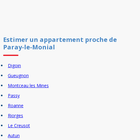
Estimer un
appartement
proche de
Paray-le-Monial
Digoin
Gueugnon
Montceau les Mines
Passy
Roanne
Riorges
Le Creusot
Autun