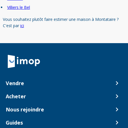
Villiers le Bel
Vous souhaitez plutôt faire estimer une maison à Montataire ?
C'est par
ici
Retour à la navigation principale
Vendre
Comment ça marche ?
Acheter
Nos tarifs
Biens en vente
Nous rejoindre
Estimer mon bien
Alerte acheteur
Devenir Conseiller
Guides