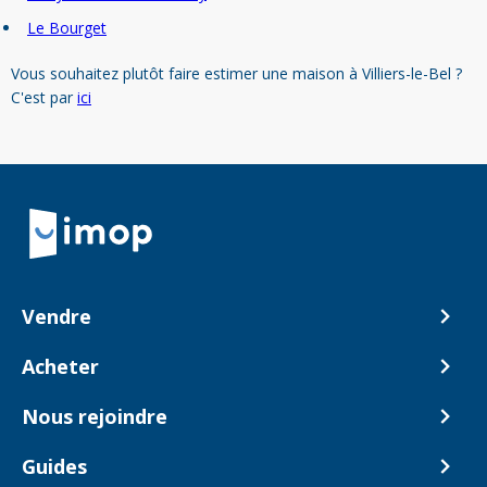
Le Bourget
Vous souhaitez plutôt faire estimer une maison à Villiers-le-Bel ?
C'est par
ici
Retour à la navigation principale
Vendre
Comment ça marche ?
Acheter
Nos tarifs
Biens en vente
Nous rejoindre
Estimer mon bien
Alerte acheteur
Devenir Conseiller
Guides