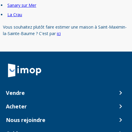
Sanary sur Mer
La Crau
Vous souhaitez plutôt faire estimer une maison à Saint-Maximin-
la-Sainte-Baume ? C'est par
ici
Retour à la navigation principale
Vendre
Comment ça marche ?
Acheter
Nos tarifs
Biens en vente
Nous rejoindre
Estimer mon bien
Alerte acheteur