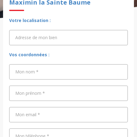
Maximin la Sainte Baume
Votre localisation :
Adresse de mon bien
Adresse de mon bien
Vos coordonnées :
Mon nom
*
Mon prénom
*
Mon email
*
Mon téléphone
*