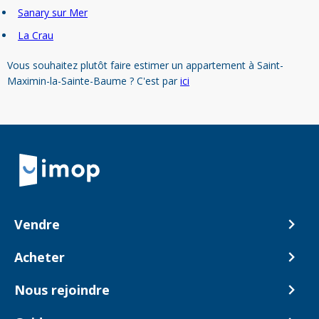
Sanary sur Mer
La Crau
Vous souhaitez plutôt faire estimer un appartement à Saint-
Maximin-la-Sainte-Baume ? C'est par
ici
Retour à la navigation principale
Vendre
Comment ça marche ?
Acheter
Nos tarifs
Biens en vente
Nous rejoindre
Estimer mon bien
Alerte acheteur