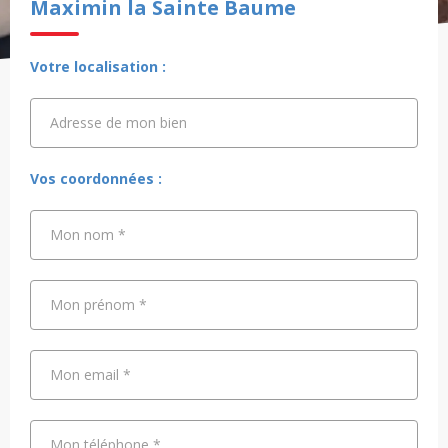
Maximin la Sainte Baume
Votre localisation :
Adresse de mon bien
Adresse de mon bien
Vos coordonnées :
Mon nom
*
Mon prénom
*
Mon email
*
Mon téléphone
*