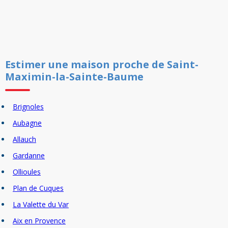
Estimer un
e
maison
proche de
Saint-
Maximin-la-Sainte-Baume
Brignoles
Aubagne
Allauch
Gardanne
Ollioules
Plan de Cuques
La Valette du Var
Aix en Provence