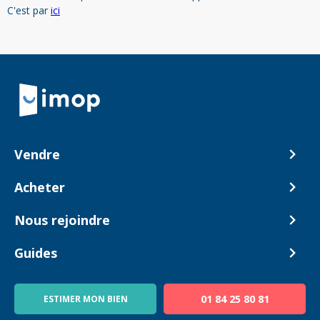
C'est par
ici
Retour à la navigation principale
Vendre
Comment ça marche ?
Acheter
Nos tarifs
Biens en vente
Nous rejoindre
Estimer mon bien
Alerte acheteur
Devenir Conseiller
Guides
Notre équipe
Blog
01 84 25 80 81
ESTIMER MON BIEN
Guide immo