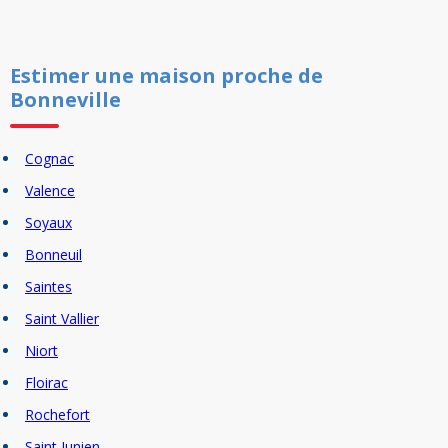
Estimer un
e
maison
proche de
Bonneville
Cognac
Valence
Soyaux
Bonneuil
Saintes
Saint Vallier
Niort
Floirac
Rochefort
Saint Junien