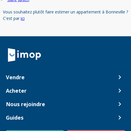
Vous souhaitez plutôt faire estimer un appartement à Bonneville ?
C'est par
ici
Retour à la navigation principale
Vendre
Comment ça marche ?
Acheter
Nos tarifs
Biens en vente
Nous rejoindre
Estimer mon bien
Alerte acheteur
Devenir Conseiller
Guides
Notre équipe
Blog