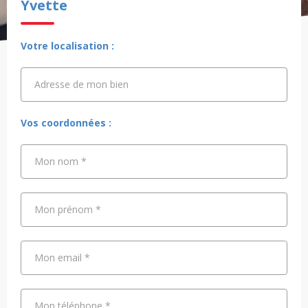
Yvette
Votre localisation :
Adresse de mon bien
Adresse de mon bien
Vos coordonnées :
Mon nom
*
Mon prénom
*
Mon email
*
Mon téléphone
*