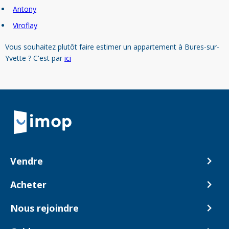
Antony
Viroflay
Vous souhaitez plutôt faire estimer un appartement à Bures-sur-
Yvette ? C'est par
ici
Retour à la navigation principale
Vendre
Comment ça marche ?
Acheter
Nos tarifs
Biens en vente
Nous rejoindre
Estimer mon bien
Alerte acheteur