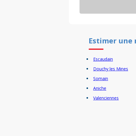
Estimer un
e
Escaudain
Douchy les Mines
Somain
Aniche
Valenciennes
Anzin
Raismes
Saint Amand les Eaux