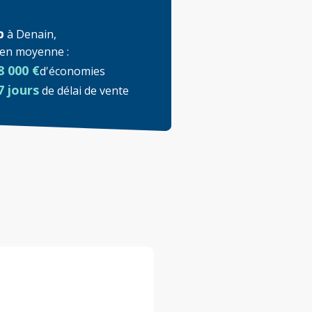
p
à
Denain
,
t en moyenne
:
8 000 €
d'économies
7 jours
de délai de vente