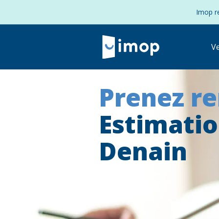
Imop re
V
Prenez r
Estimati
Denain