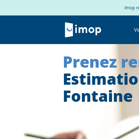
Imop re
V
Prenez r
Estimati
Fontaine