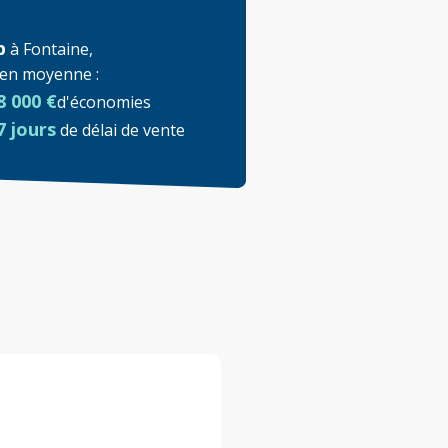
p
à
Fontaine
,
t en moyenne
:
8 000 €
d'économies
7 jours
de délai de vente