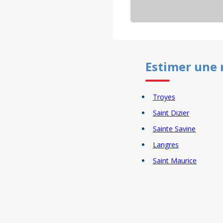
Estimer un
e
Troyes
Saint Dizier
Sainte Savine
Langres
Saint Maurice
Bar le Duc
Fresnes
Romilly sur Seine