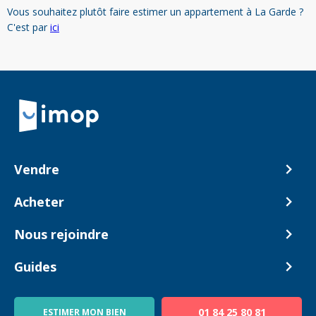
Vous souhaitez plutôt faire estimer un appartement à La Garde ?
C'est par
ici
Retour à la navigation principale
Vendre
Comment ça marche ?
Acheter
Nos tarifs
Biens en vente
Nous rejoindre
Estimer mon bien
Alerte acheteur
Devenir Conseiller
Guides
Notre équipe
Blog
01 84 25 80 81
ESTIMER MON BIEN