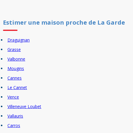
Estimer un
e
maison
proche de
La Garde
Draguignan
Grasse
Valbonne
Mougins
Cannes
Le Cannet
Vence
Villeneuve Loubet
Vallauris
Carros