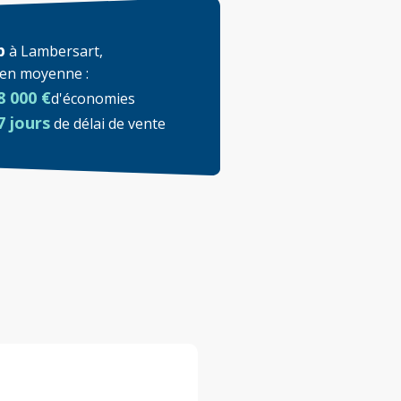
p
à
Lambersart
,
t en moyenne
:
8 000 €
d'économies
7 jours
de délai de vente