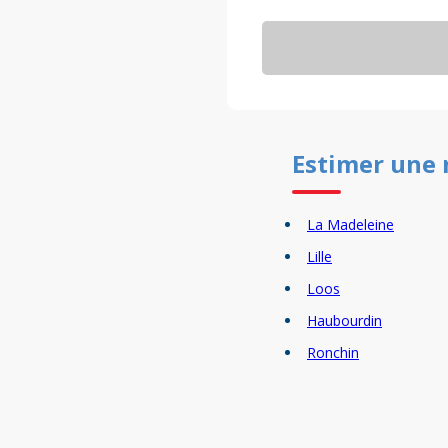
Estimer un
e
La Madeleine
Lille
Loos
Haubourdin
Ronchin
Wasquehal
Wattignies