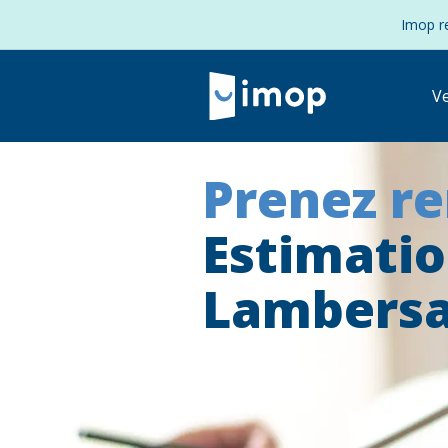
Imop re
V
Prenez r
Estimati
Lambersa