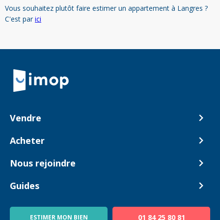
Vous souhaitez plutôt faire estimer un appartement à Langres ?
C'est par
ici
Retour à la navigation principale
Vendre
Comment ça marche ?
Acheter
Nos tarifs
Biens en vente
Nous rejoindre
Estimer mon bien
Alerte acheteur
Devenir Conseiller
Guides
Notre équipe
Blog
01 84 25 80 81
ESTIMER MON BIEN