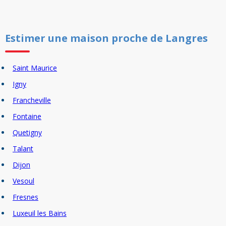
Estimer un
e
maison
proche de
Langres
Saint Maurice
Igny
Francheville
Fontaine
Quetigny
Talant
Dijon
Vesoul
Fresnes
Luxeuil les Bains