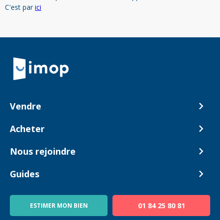
C'est par
ici
Retour à la navigation principale
Vendre
Comment ça marche ?
Acheter
Nos tarifs
Biens en vente
Nous rejoindre
Estimer mon bien
Alerte acheteur
Devenir Conseiller
Guides
Notre équipe
Blog
01 84 25 80 81
ESTIMER MON BIEN
Guide immo