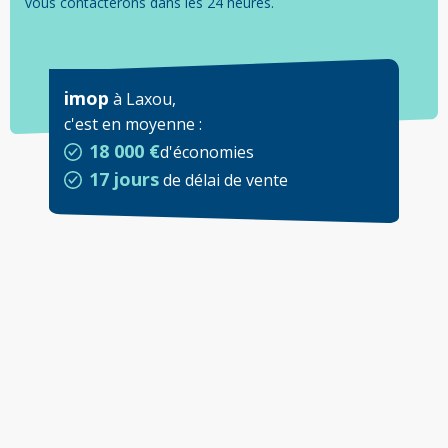
vous contacterons dans les 24 heures.
imop
à
Laxou
,
c'est en moyenne
:
18 000 €
d'économies
17 jours
de délai de vente