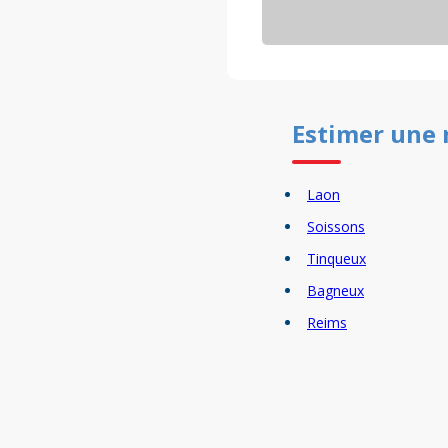
Estimer un
e
Laon
Soissons
Tinqueux
Bagneux
Reims
Tergnier
Chauny
Chelles