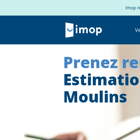
Imop re
V
Prenez r
Estimati
Moulins