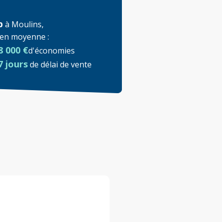
p
à
Moulins
,
t en moyenne
:
8 000 €
d'économies
7 jours
de délai de vente