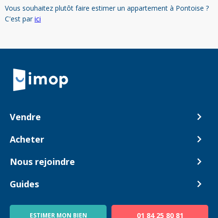
Vous souhaitez plutôt faire estimer un appartement à Pontoise ?
C'est par
ici
Retour à la navigation principale
Vendre
Comment ça marche ?
Acheter
Nos tarifs
Biens en vente
Nous rejoindre
Estimer mon bien
Alerte acheteur
Devenir Conseiller
Guides
Notre équipe
Blog
01 84 25 80 81
ESTIMER MON BIEN