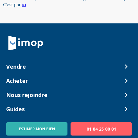
C'est par
ici
Retour à la navigation principale
Vendre
Comment ça marche ?
Acheter
Nos tarifs
Biens en vente
Nous rejoindre
Estimer mon bien
Alerte acheteur
Devenir Conseiller
Guides
Notre équipe
Blog
01 84 25 80 81
ESTIMER MON BIEN
Guide immo