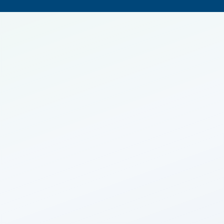
500 000
€
Imop
9 900
€
Agence
25 000
€
5
%