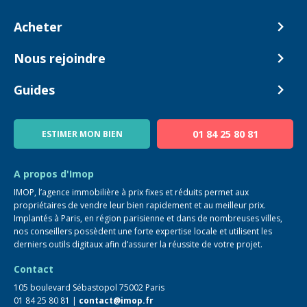
Comment ça marche ?
Acheter
Nos tarifs
Biens en vente
Nous rejoindre
Estimer mon bien
Alerte acheteur
Devenir Conseiller
Guides
Notre équipe
Blog
01 84 25 80 81
ESTIMER MON BIEN
Guide immo
FAQ
A propos d'Imop
IMOP, l’agence immobilière à prix fixes et réduits permet aux
propriétaires de vendre leur bien rapidement et au meilleur prix.
Implantés à Paris, en région parisienne et dans de nombreuses villes,
nos conseillers possèdent une forte expertise locale et utilisent les
derniers outils digitaux afin d’assurer la réussite de votre projet.
Contact
105 boulevard Sébastopol 75002 Paris
01 84 25 80 81 |
contact@imop.fr