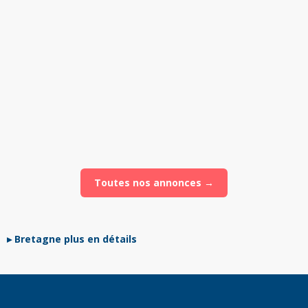
Vendu
130 000 €
Brest
Appartement
·
62
m²
Vendu
498 900 €
Rennes
Appartement
·
104
m²
Toutes nos annonces →
Bretagne plus en détails