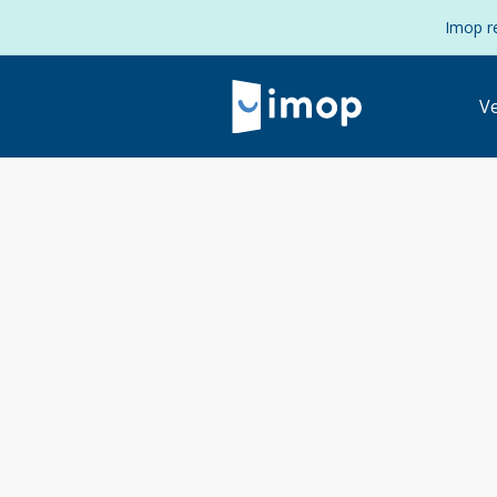
Imop re
V