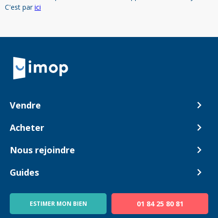
C'est par
ici
Retour à la navigation principale
Vendre
Comment ça marche ?
Acheter
Nos tarifs
Biens en vente
Nous rejoindre
Estimer mon bien
Alerte acheteur
Devenir Conseiller
Guides
Notre équipe
Blog
01 84 25 80 81
ESTIMER MON BIEN
Guide immo