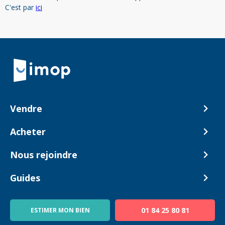
C'est par
ici
Retour à la navigation principale
Vendre
Comment ça marche ?
Acheter
Nos tarifs
Biens en vente
Nous rejoindre
Estimer mon bien
Alerte acheteur
Devenir Conseiller
Guides
Notre équipe
Blog
01 84 25 80 81
ESTIMER MON BIEN
Guide immo