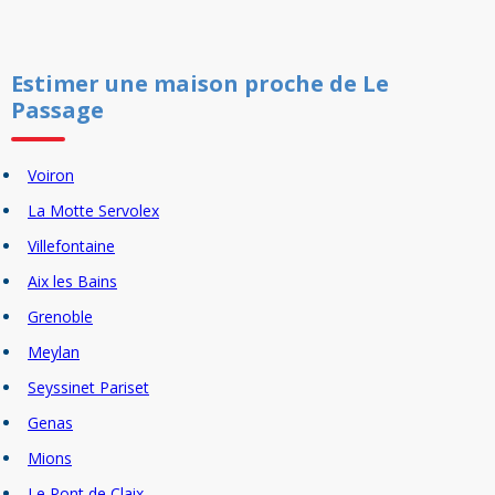
Estimer un
e
maison
proche de
Le
Passage
Voiron
La Motte Servolex
Villefontaine
Aix les Bains
Grenoble
Meylan
Seyssinet Pariset
Genas
Mions
Le Pont de Claix