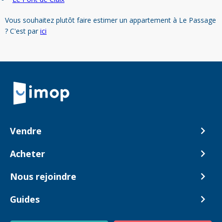
Vous souhaitez plutôt faire estimer un appartement à Le Passage
? C'est par
ici
Retour à la navigation principale
Vendre
Comment ça marche ?
Acheter
Nos tarifs
Biens en vente
Nous rejoindre
Estimer mon bien
Alerte acheteur
Devenir Conseiller
Guides
Notre équipe
Blog