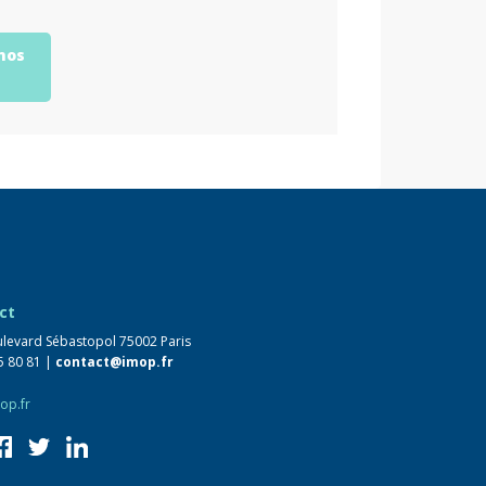
nos
ct
levard Sébastopol 75002 Paris
5 80 81 |
contact@imop.fr
op.fr