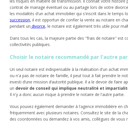
les risques en matière de transmission. Il connaît votre histoire p
contrat de mariage éventuel ou au partage lors de votre divorce. 
les modalités d'un achat immobilier qui s'inscrit dans le temps 
succession
, il est opportun de confier la vente au notaire en ch
pendant un
divorce
, le notaire est également très utile pour maî
Dans tous les cas, la majeure partie des "frais de notaire" est co
collectivités publiques.
Choisir le notaire recommandé par l'autre par
Un seul notaire est indispensable à la réalisation d'un achat immo
ou n'a pas de notaire de famille, il peut tout à fait prendre le no
investi d’une mission d’autorité publique. Il a le devoir de faire a
un
devoir de conseil qui implique neutralité et impartialit
Il n'y a donc aucun risque à prendre le notaire de l'autre partie.
Vous pouvez également demander à l'agence immobilière en charge
fréquemment avec plusieurs notaires. Consultez le site de la ch
des coordonnées ou demandez à vos amis, collègues de vous 