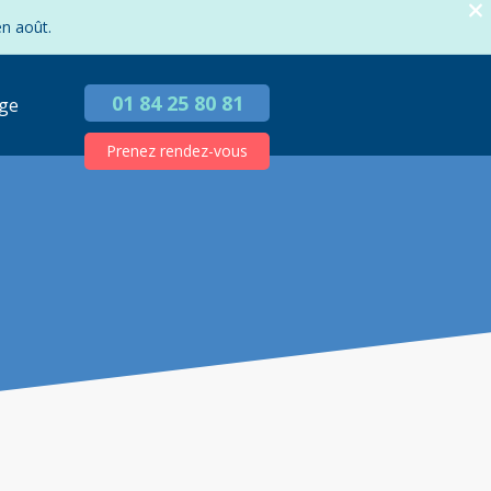
en août.
01 84 25 80 81
ge
Prenez rendez-vous