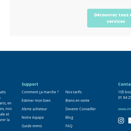
Découvrez tous 
services
Support
Conta
uits
Comment ça marche ?
Nos tarifs
105 bou
n
01 84 2
Estimer mon bien
Biens en vente
aris, en
es, nos
Alerte acheteur
Devenir Conseiller
www.im
ale et
Notre équipe
Blog
urer la
Guide immo
FAQ