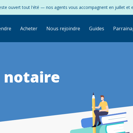
ste ouvert tout l'été — nos agents vous accompagnent en juillet et 
endre
Acheter
Nous rejoindre
Guides
Parraina
 notaire