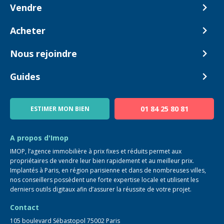
Vendre
Comment ça marche ?
Acheter
Nos tarifs
Biens en vente
Nous rejoindre
Estimer mon bien
Alerte acheteur
Devenir Conseiller
Guides
Notre équipe
Blog
01 84 25 80 81
ESTIMER MON BIEN
Guide immo
FAQ
A propos d'Imop
IMOP, l’agence immobilière à prix fixes et réduits permet aux
propriétaires de vendre leur bien rapidement et au meilleur prix.
Implantés à Paris, en région parisienne et dans de nombreuses villes,
nos conseillers possèdent une forte expertise locale et utilisent les
derniers outils digitaux afin d’assurer la réussite de votre projet.
Contact
105 boulevard Sébastopol 75002 Paris