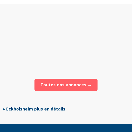
Vendu
439 900 €
Bischheim
Appartement
·
150
m²
Toutes nos annonces →
Eckbolsheim plus en détails