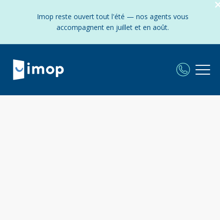
Imop reste ouvert tout l'été — nos agents vous
accompagnent en juillet et en août.
L'agence Imop
à Eckbolsheim
:
Frais fixes et réduits - Experts locaux