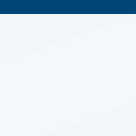
500 000
€
Imop
9 900
€
Agence
25 000
€
5
%