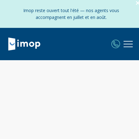
Imop reste ouvert tout l'été — nos agents vous
accompagnent en juillet et en août.
L'agence Imop dans le
:
Frais fixes et réduits - Experts locaux