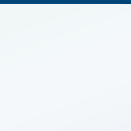
500 000
€
Imop
9 900
€
Agence
25 000
€
5
%