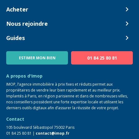
Comment ça marche ?
Acheter
Nos tarifs
Biens en vente
Nous rejoindre
Estimer mon bien
Alerte acheteur
Devenir Conseiller
Guides
Notre équipe
Blog
01 84 25 80 81
ESTIMER MON BIEN
Guide immo
FAQ
A propos d'Imop
IMOP, l’agence immobilière à prix fixes et réduits permet aux
propriétaires de vendre leur bien rapidement et au meilleur prix.
Implantés à Paris, en région parisienne et dans de nombreuses villes,
nos conseillers possèdent une forte expertise locale et utilisent les
derniers outils digitaux afin d’assurer la réussite de votre projet.
Contact
105 boulevard Sébastopol 75002 Paris
01 84 25 80 81 |
contact@imop.fr