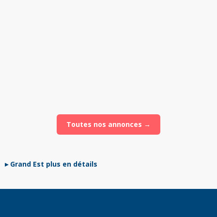
Vendu
399 000 €
Huningue
Appartement
·
105
m²
Vendu
439 900 €
Bischheim
Appartement
·
150
m²
Toutes nos annonces →
Grand Est plus en détails