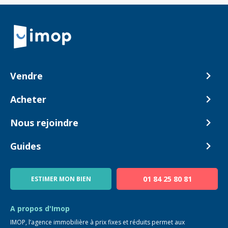
Retour à la navigation principale
Vendre
Comment ça marche ?
Acheter
Nos tarifs
Biens en vente
Nous rejoindre
Estimer mon bien
Alerte acheteur
Devenir Conseiller
Guides
Notre équipe
Blog
01 84 25 80 81
ESTIMER MON BIEN
Guide immo
FAQ
A propos d'Imop
IMOP, l’agence immobilière à prix fixes et réduits permet aux