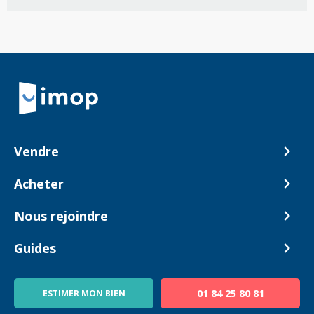
Retour à la navigation principale
Vendre
Comment ça marche ?
Acheter
Nos tarifs
Biens en vente
Nous rejoindre
Estimer mon bien
Alerte acheteur
Devenir Conseiller
Guides
Notre équipe
Blog
01 84 25 80 81
ESTIMER MON BIEN
Guide immo