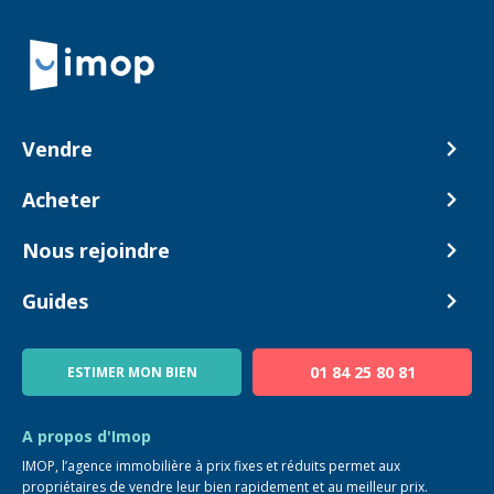
Retour à la navigation principale
Vendre
Comment ça marche ?
Acheter
Nos tarifs
Biens en vente
Nous rejoindre
Estimer mon bien
Alerte acheteur
Devenir Conseiller
Guides
Notre équipe
Blog
01 84 25 80 81
ESTIMER MON BIEN
Guide immo
FAQ
A propos d'Imop
IMOP, l’agence immobilière à prix fixes et réduits permet aux
propriétaires de vendre leur bien rapidement et au meilleur prix.