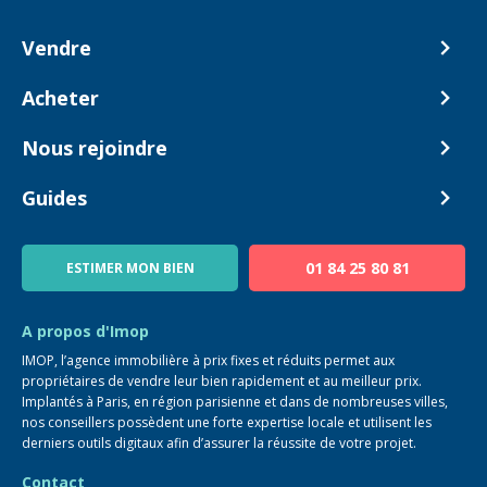
Vendre
Comment ça marche ?
Acheter
Nos tarifs
Biens en vente
Nous rejoindre
Estimer mon bien
Alerte acheteur
Devenir Conseiller
Guides
Notre équipe
Blog
01 84 25 80 81
ESTIMER MON BIEN
Guide immo
FAQ
A propos d'Imop
IMOP, l’agence immobilière à prix fixes et réduits permet aux
propriétaires de vendre leur bien rapidement et au meilleur prix.
Implantés à Paris, en région parisienne et dans de nombreuses villes,
nos conseillers possèdent une forte expertise locale et utilisent les
derniers outils digitaux afin d’assurer la réussite de votre projet.
Contact