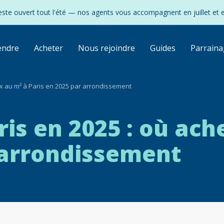
ste ouvert tout l'été — nos agents vous accompagnent en juillet et 
endre
Acheter
Nous rejoindre
Guides
Parraina
ix au m² à Paris en 2025 par arrondissement
ris en 2025 : où ach
r arrondissement