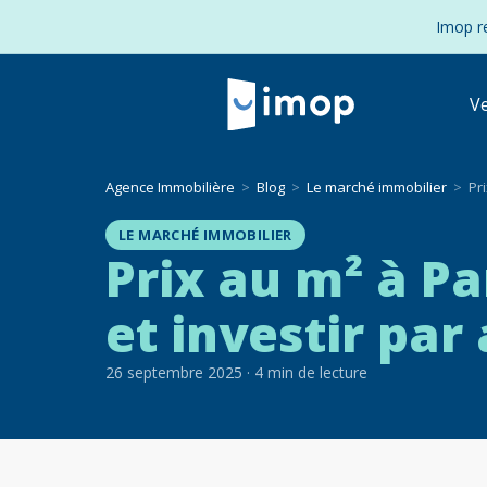
Imop re
V
Agence Immobilière
Blog
Le marché immobilier
Pr
LE MARCHÉ IMMOBILIER
Prix au m² à Pa
et investir pa
26 septembre 2025
·
4
min de lecture