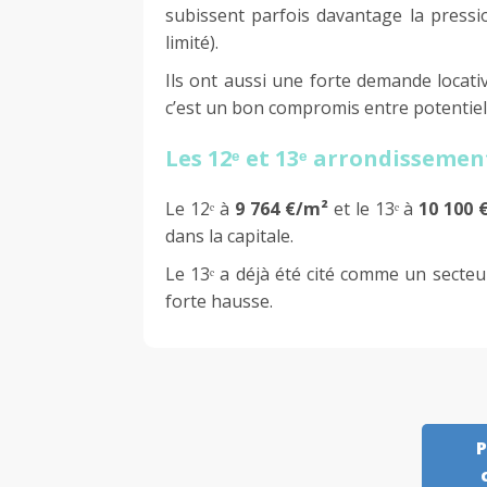
subissent parfois davantage la pressi
limité).
Ils ont aussi une forte demande locativ
c’est un bon compromis entre potentiel
Les 12ᵉ et 13ᵉ arrondissemen
Le 12ᵉ à
9 764 €/m²
et le 13ᵉ à
10 100 
dans la capitale.
Le 13ᵉ a déjà été cité comme un secte
forte hausse.
P