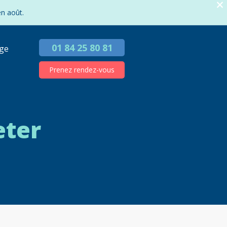
en août.
01 84 25 80 81
ge
Prenez rendez-vous
eter