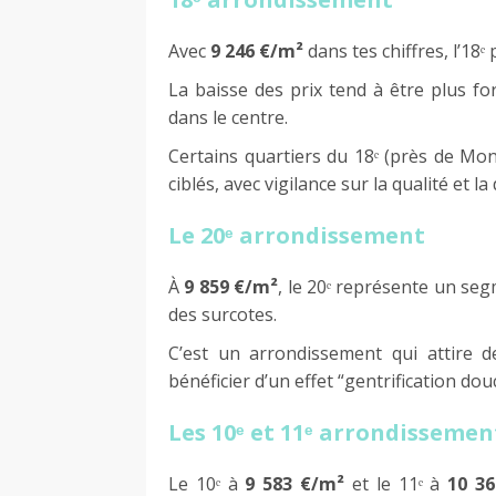
Avec
9 246 €/m²
dans tes chiffres, l’18
La baisse des prix tend à être plus f
dans le centre.
Certains quartiers du 18ᵉ (près de Mon
ciblés, avec vigilance sur la qualité et la
Le 20ᵉ arrondissement
À
9 859 €/m²
, le 20ᵉ représente un se
des surcotes.
C’est un arrondissement qui attire d
bénéficier d’un effet “gentrification dou
Les 10ᵉ et 11ᵉ arrondissemen
Le 10ᵉ à
9 583 €/m²
et le 11ᵉ à
10 3